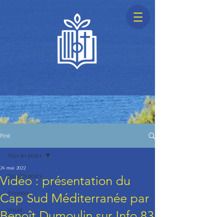
Post
Tous les posts
24 mai 2022
Tous les posts
Vidéo : présentation du
Annonce
Cap Sud Méditerranée par
Visuel
Benoît Dumoulin sur Info 83