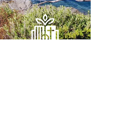
CAP Sud Méditerranée
Mail.
capsudmed@gmail.com
Tél.
06 22 08 82 11
Adresse postale :
27 rue Augustin Daumas 83000 Toulon
Locaux :
5 rue Picot 83000 Toulon