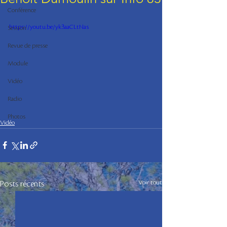
Conférence
https://youtu.be/yk3aaCLtNas
Session
Revue de presse
Module
Vidéo
Radio
Photos
Vidéo
Voir tout
Posts récents