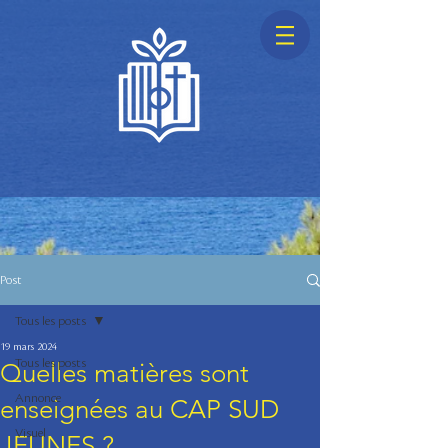
Post
Tous les posts
19 mars 2024
Tous les posts
Quelles matières sont
Annonce
enseignées au CAP SUD
Visuel
JEUNES ?