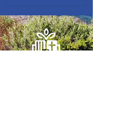
JEUNES !
CAP Sud Méditerranée
Mail.
capsudmed@gmail.com
Tél.
06 22 08 82 11
Adresse postale :
27 rue Augustin Daumas 83000 Toulon
Locaux :
5 rue Picot 83000 Toulon