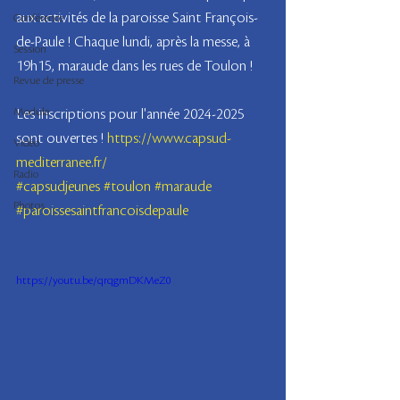
aux activités de la paroisse Saint François-
Conférence
de-Paule ! Chaque lundi, après la messe, à 
Session
19h15, maraude dans les rues de Toulon !
Revue de presse
Module
Les inscriptions pour l'année 2024-2025 
sont ouvertes ! 
https://www.capsud-
Vidéo
mediterranee.fr/
Radio
#capsudjeunes
#toulon
#maraude
Photos
#paroissesaintfrancoisdepaule
https://youtu.be/qrqgmDKMeZ0