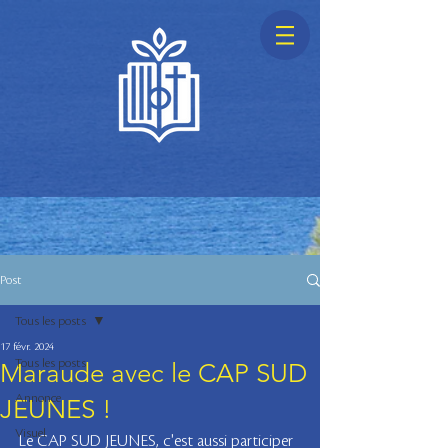
Post
Tous les posts
17 févr. 2024
Tous les posts
Maraude avec le CAP SUD
Annonce
JEUNES !
Visuel
Le CAP SUD JEUNES, c'est aussi participer 