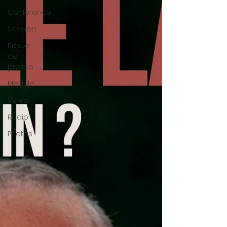
Conférence
Session
Revue
de
presse
Module
Vidéo
Radio
Photos