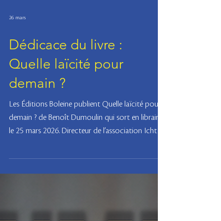
26 mars
Dédicace du livre :
Quelle laïcité pour
demain ?
Les Éditions Boleine publient Quelle laïcité pour
demain ? de Benoît Dumoulin qui sort en librairie
le 25 mars 2026. Directeur de l’association Ichtus,
du Centre Anthropologique de Provence et de
l’Institut du Pont- Neuf, Benoît Dumoulin
enseigne également l’histoire des idées politiques